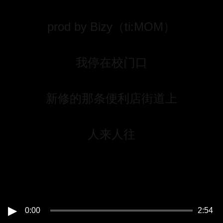
prod by Bizy（ti:MOM）
我停在校门口
新修的那条便利店街道上
人来人往
和我童年看到的都不一样
门卫叔叔不笑了
▶
0:00
2:54