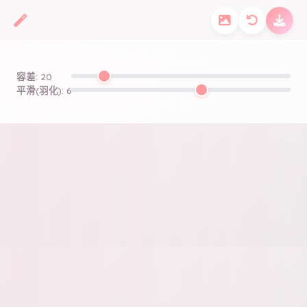
容差:
20
平滑(羽化):
6